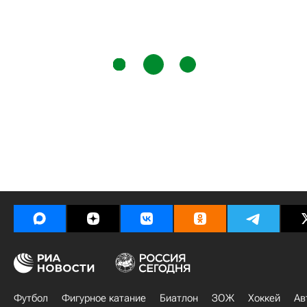
Футбол
Фигурное катание
Биатлон
ЗОЖ
Хоккей
Ав