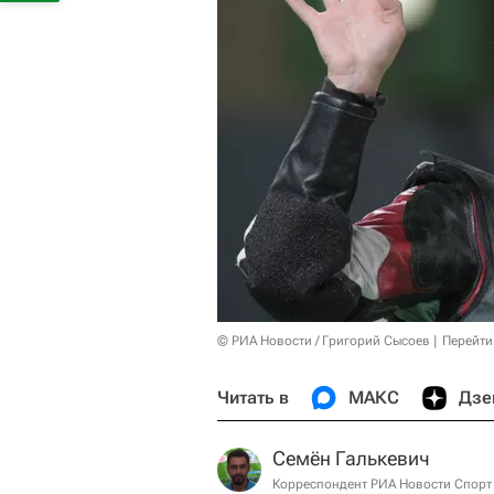
© РИА Новости / Григорий Сысоев
Перейти
Читать в
МАКС
Дзе
Семён Галькевич
Корреспондент РИА Новости Спорт