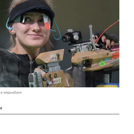
 в медиабанк
н