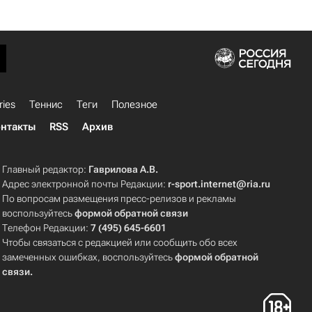
ries
Теннис
Теги
Полезное
нтакты
RSS
Архив
Главный редактор:
Гаврилова А.В.
Адрес электронной почты Редакции:
r-sport.internet@ria.ru
По вопросам размещения пресс-релизов и рекламы
воспользуйтесь
формой обратной связи
Телефон Редакции:
7 (495) 645-6601
Чтобы связаться с редакцией или сообщить обо всех
замеченных ошибках, воспользуйтесь
формой обратной
связи
.