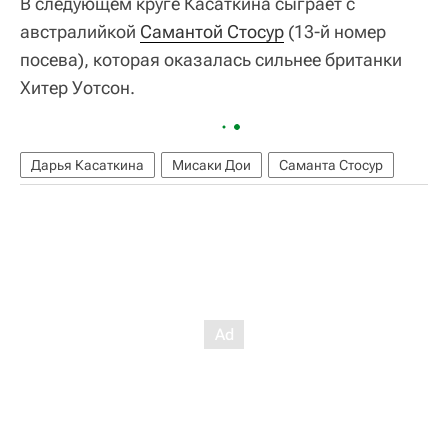
В следующем круге Касаткина сыграет с
австралийкой
Самантой Стосур
(13-й номер
посева), которая оказалась сильнее британки
Хитер Уотсон.
Дарья Касаткина
Мисаки Дои
Саманта Стосур