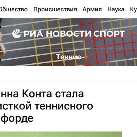
Общество
Происшествия
Армия
Наука
Ку
Теннис
нна Конта стала
сткой теннисного
нфорде