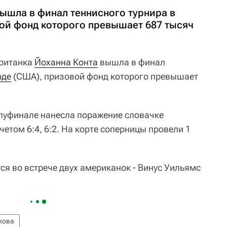
вышла в финал теннисного турнира в
ой фонд которого превышает 687 тысяч
ританка
Йоханна Конта
вышла в финал
рде
(США), призовой фонд которого превышает
полуфинале нанесла поражение словачке
счетом 6:4, 6:2. На корте соперницы провели 1
ся во встрече двух американок - Винус Уильямс
кова