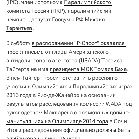
(IPC), член исполкома
Паралимпийского 
комитета России
(ПКР), паралимпийский
чемпион, депутат Госдумы РФ
Михаил 
Терентьев
.
В субботу
в распоряжении "Р-Спорт" оказался 
проект письма
от главы Американского
антидопингового агентства (
USADA
) Трэвиса
Тайгерта на имя
президента МОК Томаса Баха
.
В нем Тайгерт просит отстранить россиян от
участия в Олимпийских и Паралимпийских играх
2016 года в Рио-де-Жанейро на основании
результатов расследования комиссии WADA под
руководством Макларена
о возможных допинг-
манипуляциях на Олимпиаде 2014 года
в Сочи.
Итоги расследования
официально должны быть 
опубликованы лишь 18 июля
.