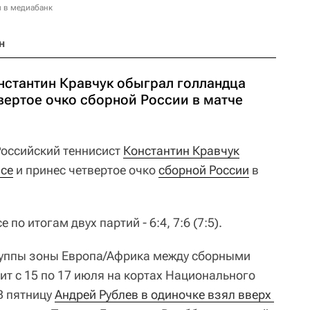
и в медиабанк
н
нстантин Кравчук обыграл голландца
вертое очко сборной России в матче
оссийский теннисист
Константин Кравчук
асе
и принес четвертое очко
сборной России
в
по итогам двух партий - 6:4, 7:6 (7:5).
руппы зоны Европа/Африка между сборными
ит с 15 по 17 июля на кортах Национального
В пятницу
Андрей Рублев в одиночке взял вверх 