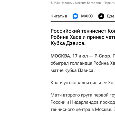
© РИА Новости / Максим Богодвид
Перейт
Читать в
МАКС
Дзе
Российский теннисист Ко
Робина Хасе и принес чет
Кубка Дэвиса.
МОСКВА, 17 июл — Р-Спор.
Р
обыграл голландца
Робина Х
матче Кубка Дэвиса
.
Кравчук оказался сильнее Хасе 
Матч второго круга первой г
России и Нидерландов проход
теннисного центра в Москве. 