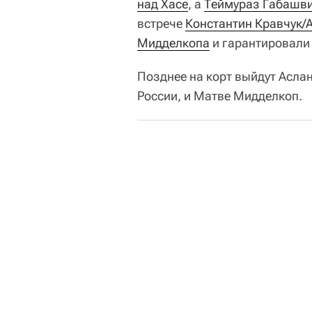
над Хасе
, а
Теймураз Габашви
встрече
Константин Кравчук/А
Мидделкопа
и гарантировали 
Позднее на корт выйдут Асла
России, и Матве Мидделкоп.