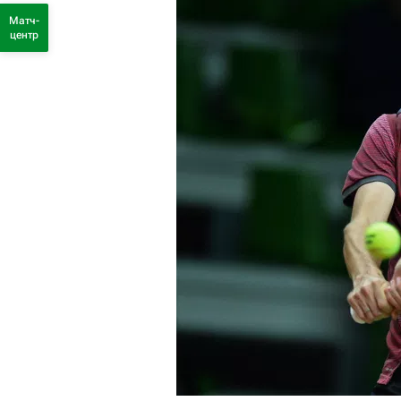
Матч-
центр