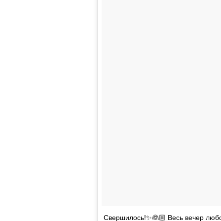
Свершилось!✨👰🏼 Весь вечер любо