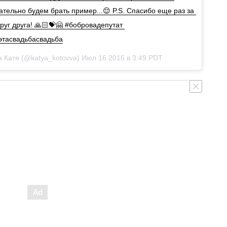
зательно будем брать пример...😌 P.S. Спасибо еще раз за 
руг друга! 🙏🏻💝🤗 #бобровадепутат 
этасвадьбасвадьба
 Катя (@katya_kotovva) Июл 16 2016 в 3:49 PDT