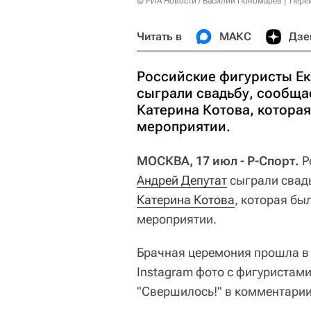
© РИА Новости / Василий Пономарев
Пере
Читать в
МАКС
Дзе
Российские фигуристы Ек
сыграли свадьбу, сообщае
Катерина Котова, которая
мероприятии.
МОСКВА, 17 июл - Р-Спорт.
Р
Андрей Депутат
сыграли свад
Катерина Котова
, которая бы
мероприятии.
Брачная церемония прошла в 
Instagram фото с фигуристами
"Свершилось!" в комментарии