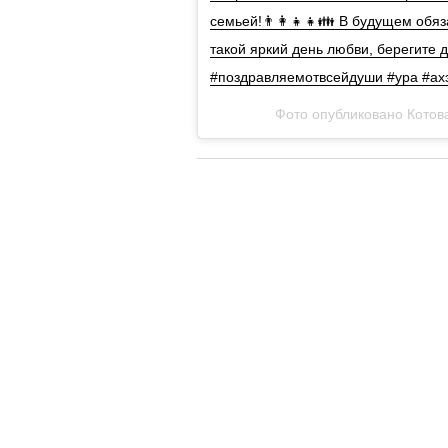
семьей!👨‍👩‍👧‍👧👪 В будущем обя
такой яркий день любви, берегите д
#поздравляемотвсейдуши #ура #ах
Фото опубликовано Котова