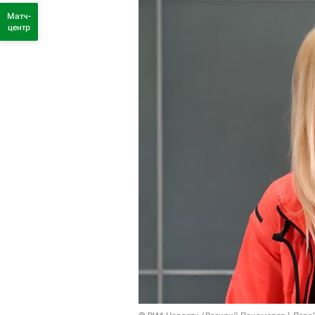
Матч-
центр