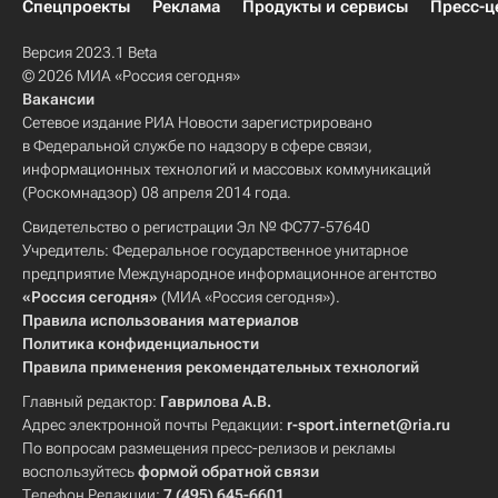
Спецпроекты
Реклама
Продукты и сервисы
Пресс-ц
Версия 2023.1 Beta
© 2026 МИА «Россия сегодня»
Вакансии
Сетевое издание РИА Новости зарегистрировано
в Федеральной службе по надзору в сфере связи,
информационных технологий и массовых коммуникаций
(Роскомнадзор) 08 апреля 2014 года.
Свидетельство о регистрации Эл № ФС77-57640
Учредитель: Федеральное государственное унитарное
предприятие Международное информационное агентство
«Россия сегодня»
(МИА «Россия сегодня»).
Правила использования материалов
Политика конфиденциальности
Правила применения рекомендательных технологий
Главный редактор:
Гаврилова А.В.
Адрес электронной почты Редакции:
r-sport.internet@ria.ru
По вопросам размещения пресс-релизов и рекламы
воспользуйтесь
формой обратной связи
Телефон Редакции:
7 (495) 645-6601