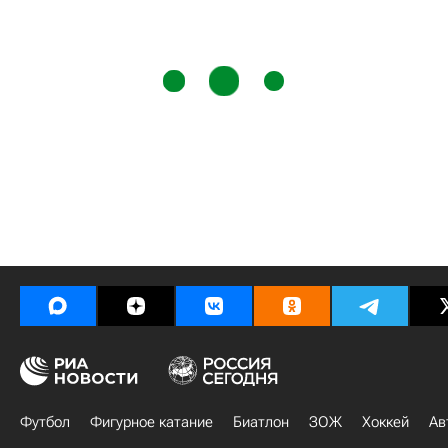
Футбол
Фигурное катание
Биатлон
ЗОЖ
Хоккей
Ав