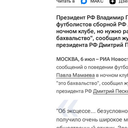
Читать в
МАКС
Дзе
Президент РФ Владимир П
футболистов сборной РФ 
ночном клубе, но нужно р
бахвальство", сообщил ж
президента РФ Дмитрий П
МОСКВА, 6 июл – РИА Новос
сообщений о поведении футб
Павла Мамаева
в ночном клу
"это бахвальство", сообщил ж
президента РФ
Дмитрий Песк
"Об эксцессе... безусловн
получило очень широкое 