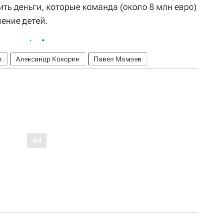
ть деньги, которые команда (около 8 млн евро)
чение детей.
в
Александр Кокорин
Павел Мамаев