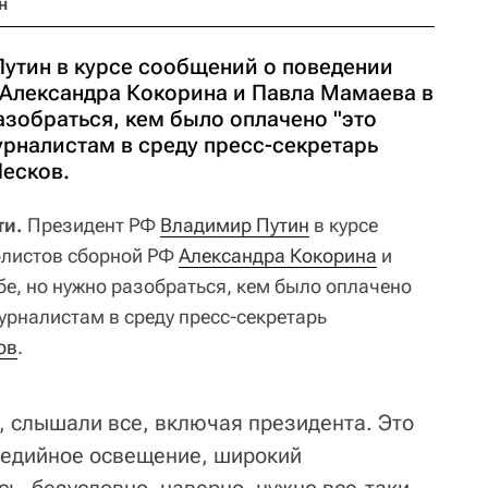
н
утин в курсе сообщений о поведении
Александра Кокорина и Павла Мамаева в
азобраться, кем было оплачено "это
урналистам в среду пресс-секретарь
есков.
ти.
Президент РФ
Владимир Путин
в курсе
олистов сборной РФ
Александра Кокорина
и
бе, но нужно разобраться, кем было оплачено
урналистам в среду пресс-секретарь
ов
.
о, слышали все, включая президента. Это
медийное освещение, широкий