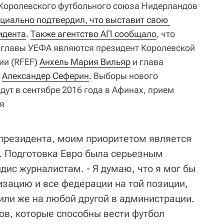
 Королевского футбольного союза Нидерландов
циально подтвердил, что выставит свою 
идента
.
Также агентство АП сообщало
, что
 главы УЕФА являются президент Королевской
ии (RFEF)
Анхель Мария Вильяр
и глава
и
Александер Сеферин
. Выборы нового
ут в сентябре 2016 года в Афинах, прием
я
ы президента, моим приоритетом является
. Подготовка Евро была серьезным
дис журналистам. - Я думаю, что я мог бы
изацию и все федерации на той позиции,
или же на любой другой в администрации.
ов, которые способны вести футбол