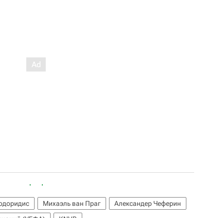
одоридис
Михаэль ван Праг
Александер Чеферин