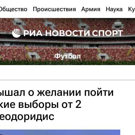
Общество
Происшествия
Армия
Наука
Ку
Футбол
ышал о желании пойти
кие выборы от 2
Теодоридис