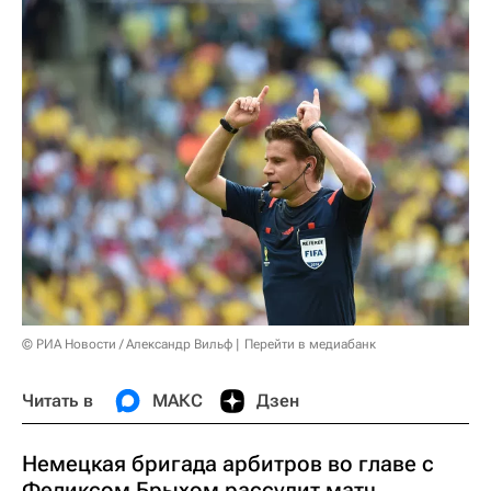
© РИА Новости / Александр Вильф
Перейти в медиабанк
Читать в
МАКС
Дзен
Немецкая бригада арбитров во главе с
Феликсом Брыхом рассудит матч