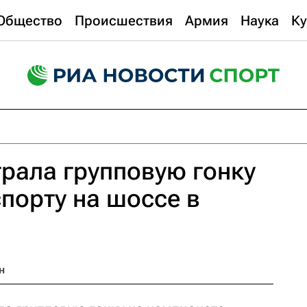
Общество
Происшествия
Армия
Наука
Ку
рала групповую гонку
спорту на шоссе в
н