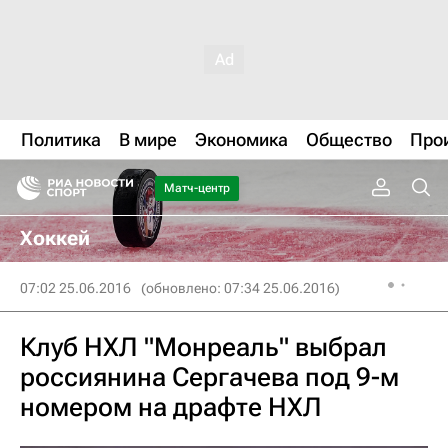
Политика
В мире
Экономика
Общество
Про
Матч-центр
Хоккей
07:02 25.06.2016
(обновлено: 07:34 25.06.2016)
Клуб НХЛ "Монреаль" выбрал
россиянина Сергачева под 9-м
номером на драфте НХЛ