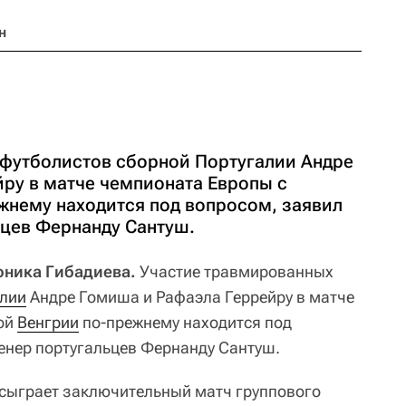
н
футболистов сборной Португалии Андре
ру в матче чемпионата Европы с
жнему находится под вопросом, заявил
ьцев Фернанду Сантуш.
роника Гибадиева.
Участие травмированных
лии
Андре Гомиша и Рафаэла Геррейру в матче
ой
Венгрии
по-прежнему находится под
енер португальцев Фернанду Сантуш.
 сыграет заключительный матч группового