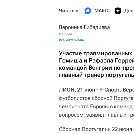
Читать в
МАКС
Дзе
Вероника Гибадиева
Р-Спорт
Все материалы
Участие травмированных 
Гомиша и Рафаэла Геррей
командой Венгрии по-пре
главный тренер португал
ЛИОН, 21 июн - Р-Спорт, Ве
футболистов сборной
Португа
чемпионата Европы с команд
вопросом, заявил главный тр
Сборная Португалии 22 июня