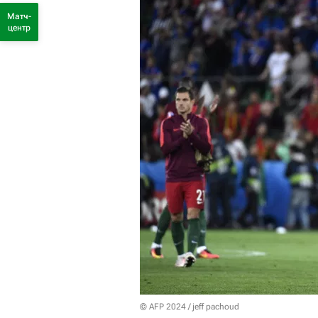
Матч-
центр
© AFP 2024 / jeff pachoud