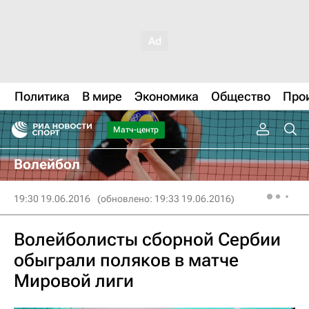
Политика
В мире
Экономика
Общество
Про
Матч-центр
Волейбол
19:30 19.06.2016
(обновлено: 19:33 19.06.2016)
Волейболисты сборной Сербии
обыграли поляков в матче
Мировой лиги