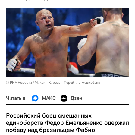
© РИА Новости / Михаил Киреев
Перейти в медиабанк
Читать в
МАКС
Дзен
Российский боец смешанных
единоборств Федор Емельяненко одержал
победу над бразильцем Фабио