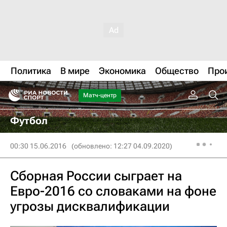
Политика
В мире
Экономика
Общество
Про
Матч-центр
Футбол
00:30 15.06.2016
(обновлено: 12:27 04.09.2020)
Сборная России сыграет на
Евро-2016 со словаками на фоне
угрозы дисквалификации