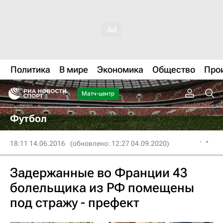
Политика
В мире
Экономика
Общество
Про
Матч-центр
Футбол
18:11 14.06.2016
(обновлено: 12:27 04.09.2020)
Задержанные во Франции 43
болельщика из РФ помещены
под стражу - префект