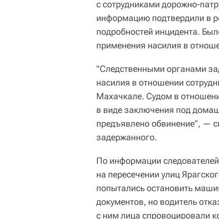
с сотрудниками дорожно-патр
информацию подтвердили в р
подробностей инцидента. Был
применения насилия в отнош
"Следственными органами за
насилия в отношении сотруд
Махачкале. Судом в отношен
в виде заключения под домаш
предъявлено обвинение", — с
задержанного.
По информации следователей,
на пересечении улиц Ярагско
попытались остановить машин
документов, но водитель отка
с ним лица спровоцировали 