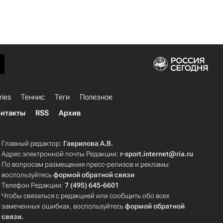
ries
Теннис
Теги
Полезное
нтакты
RSS
Архив
Главный редактор:
Гаврилова А.В.
Адрес электронной почты Редакции:
r-sport.internet@ria.ru
По вопросам размещения пресс-релизов и рекламы
воспользуйтесь
формой обратной связи
Телефон Редакции:
7 (495) 645-6601
Чтобы связаться с редакцией или сообщить обо всех
замеченных ошибках, воспользуйтесь
формой обратной
связи
.