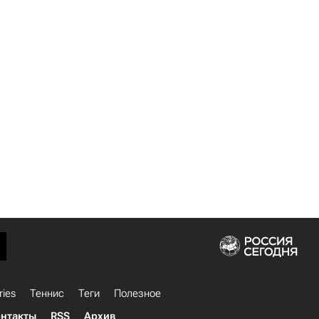
ries
Теннис
Теги
Полезное
нтакты
RSS
Архив