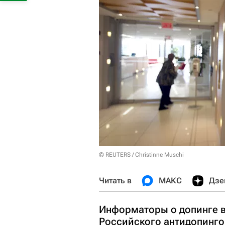
© REUTERS / Christinne Muschi
Читать в
МАКС
Дзе
Информаторы о допинге в
Российского антидопинго