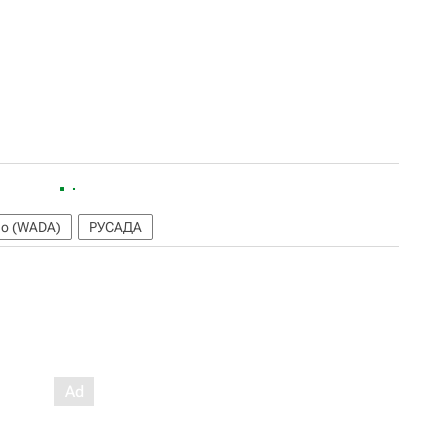
во (WADA)
РУСАДА