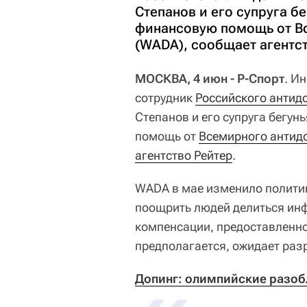
Степанов и его супруга б
финансовую помощь от Вс
(WADA), сообщает агентст
МОСКВА, 4 июн - Р-Спорт
. И
сотрудник
Российского антид
Степанов и его супруга бегу
помощь от
Всемирного антидо
агентство Рейтер
.
WADA в мае изменило политик
поощрить людей делиться ин
компенсации, предоставленно
предполагается, ожидает раз
Допинг: олимпийские разобл