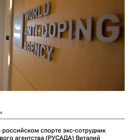
н
 российском спорте экс-сотрудник
вого агентства (РУСАДА) Виталий