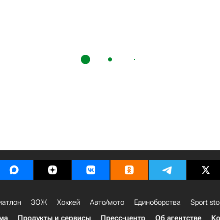
иатлон
ЗОЖ
Хоккей
Авто/мото
Единоборства
Sport sto
ма
Продукты и сервисы
Пресс-центр
Об агентстве
Ко