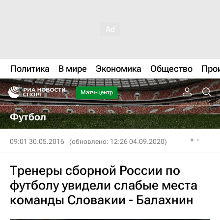
Политика
В мире
Экономика
Общество
Про
Матч-центр
Футбол
09:01 30.05.2016
(обновлено: 12:26 04.09.2020)
Тренеры сборной России по
футболу увидели слабые места
команды Словакии - Балахнин