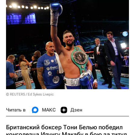
© REUTERS / Ed Sykes Livepic
Читать в
МАКС
Дзен
Британский боксер Тони Белью победил
конголезца Илунгу Макабу в бою за титул