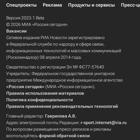
Спецпроекты
Реклама
Продукты и сервисы
Пресс-ц
Версия 2023.1 Beta
© 2026 МИА «Россия сегодня»
Вакансии
Сетевое издание РИА Новости зарегистрировано
в Федеральной службе по надзору в сфере связи,
информационных технологий и массовых коммуникаций
(Роскомнадзор) 08 апреля 2014 года.
Свидетельство о регистрации Эл № ФС77-57640
Учредитель: Федеральное государственное унитарное
предприятие Международное информационное агентство
«Россия сегодня»
(МИА «Россия сегодня»).
Правила использования материалов
Политика конфиденциальности
Правила применения рекомендательных технологий
Главный редактор:
Гаврилова А.В.
Адрес электронной почты Редакции:
r-sport.internet@ria.ru
По вопросам размещения пресс-релизов и рекламы
воспользуйтесь
формой обратной связи