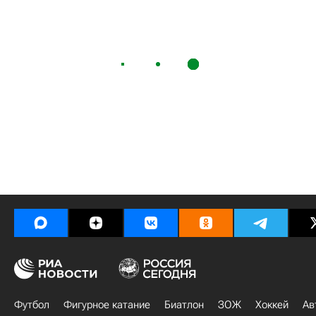
Футбол
Фигурное катание
Биатлон
ЗОЖ
Хоккей
Ав