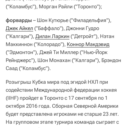
("Коламбус"), Морган Райли ("Торонто");
форварды
– Шон Кутюрье ("Филадельфия"),
Джек Айкел
("Баффало"), Джонни Гудро
("Калгари"),
Дилан Ларкин
("Детройт"), Нэтан
Маккиннон ("Колорадо"),
Коннор Макдэвид
("Эдмонтон"), Джей Ти Миллер ("Нью-Йорк
Рейнджерс"), Шон Монахан ("Калгари"), Брэндон
Саад ("Коламбус").
Розыгрыш Кубка мира под эгидой НХЛ при
содействии Международной федерации хоккея
(IIHF) пройдет в Торонто с 17 сентября по 1
октября 2016 года. Сборная Северной Америки
будет представлена игроками не старше 23 лет.
На групповом этапе турнира команда сыграет с