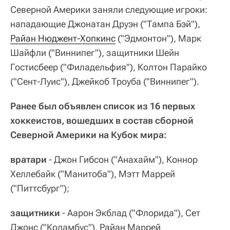
Северной Америки заняли следующие игроки:
нападающие Джонатан Друэн ("Тампа Бэй"),
Райан Нюджент-Хопкинс
("Эдмонтон"), Марк
Шайфли ("Виннипег"), защитники Шейн
Гостисбеер ("Филадельфия"), Колтон Парайко
("Сент-Луис"), Джейкоб Троуба ("Виннипег").
Ранее был объявлен список из 16 первых
хоккеистов, вошедших в состав сборной
Северной Америки на Кубок мира:
вратари
- Джон Гибсон ("Анахайм"), Коннор
Хеллебайк ("Манитоба"), Мэтт Маррей
("Питтсбург");
защитники
- Аарон Экблад ("Флорида"), Сет
Джонс ("Коламбус"), Райан Маррей