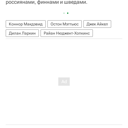
россиянами, финнами и шведами.
Коннор Макдэвид
Остон Мэттьюс
Джек Айкел
Дилан Ларкин
Райан Нюджент-Хопкинс