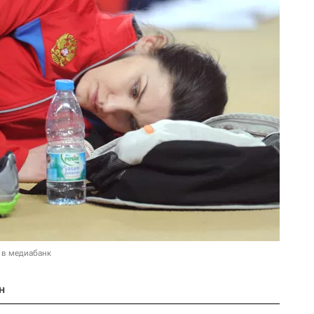
 в медиабанк
н