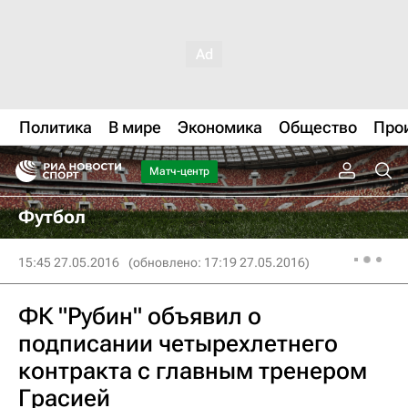
Политика
В мире
Экономика
Общество
Про
Матч-центр
Футбол
15:45 27.05.2016
(обновлено: 17:19 27.05.2016)
ФК "Рубин" объявил о
подписании четырехлетнего
контракта с главным тренером
Грасией