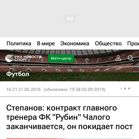
Политика
В мире
Экономика
Общество
Про
Матч-центр
Футбол
16:21 21.05.2016
(обновлено: 19:38 03.09.2019)
Степанов: контракт главного
тренера ФК "Рубин" Чалого
заканчивается, он покидает пост