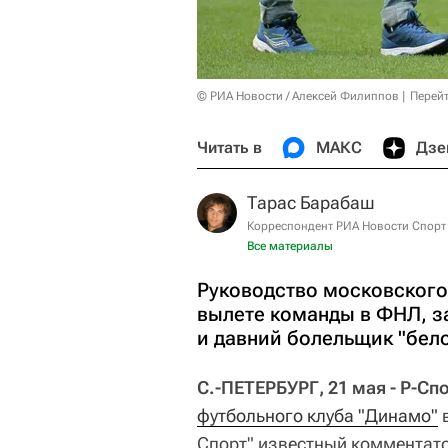
© РИА Новости / Алексей Филиппов
Перейт
Читать в
МАКС
Дзе
Тарас Барабаш
Корреспондент РИА Новости Спорт
Все материалы
Руководство московского
вылете команды в ФНЛ, з
и давний болельщик "бел
С.-ПЕТЕРБУРГ, 21 мая - Р-Сп
футбольного клуба "Динамо"
в
Спорт" известный комментато