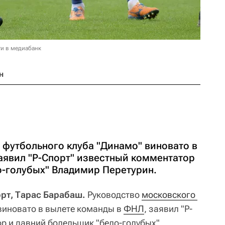
и в медиабанк
н
 футбольного клуба "Динамо" виновато в
аявил "Р-Спорт" известный комментатор
о-голубых" Владимир Перетурин.
орт, Тарас Барабаш.
Руководство
московского 
иновато в вылете команды в
ФНЛ
, заявил "Р-
р и давний болельщик "бело-голубых"