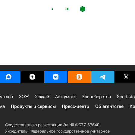
иатлон
ЗОЖ
Хоккей
Авто/мото
Единоборства
Sport sto
ма
Продукты и сервисы
Пресс-центр
Об агентстве
Ко
Свидетельство о регистрации Эл № ФС77-57640
Учредитель: Федеральное государственное унитарное