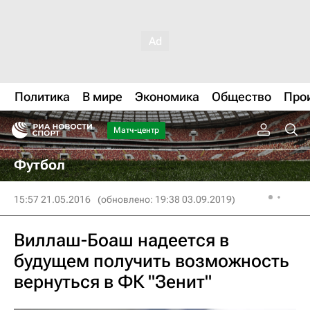
Политика
В мире
Экономика
Общество
Про
Матч-центр
Футбол
15:57 21.05.2016
(обновлено: 19:38 03.09.2019)
Виллаш-Боаш надеется в
будущем получить возможность
вернуться в ФК "Зенит"