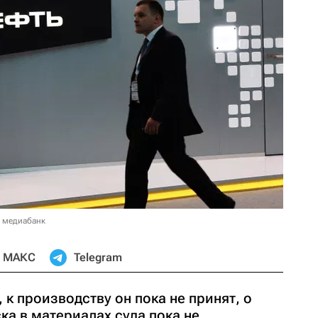
в медиабанк
МАКС
Telegram
, к производству он пока не принят, о
ка в материалах суда пока не