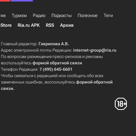
гия
Туризм
Радио
Подкасты
Полезное
Теги
uStore
Ria.ru APK
RSS
Архив
Главный редактор:
Гаврилова А.В.
Адрес электронной почты Редакции:
internet-group@ria.ru
По вопросам размещения пресс-релизов и рекламы
воспользуйтесь
формой обратной связи
Телефон Редакции:
7 (495) 645-6601
Чтобы связаться с редакцией или сообщить обо всех
замеченных ошибках, воспользуйтесь
формой обратной
связи
.