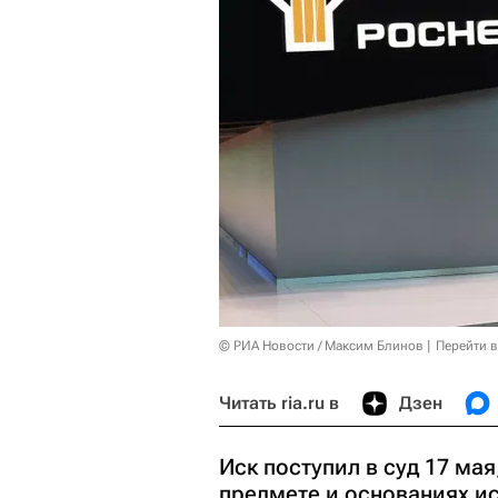
© РИА Новости / Максим Блинов
Перейти 
Читать ria.ru в
Дзен
Иск поступил в суд 17 мая
предмете и основаниях ис