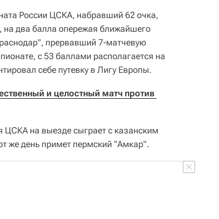
ната России ЦСКА, набравший 62 очка,
е, на два балла опережая ближайшего
"Краснодар", прервавший 7-матчевую
ионате, с 53 баллами располагается на
нтировал себе путевку в Лигу Европы.
ственный и целостный матч против 
я ЦСКА на выезде сыграет с казанским
тот же день примет пермский "Амкар".