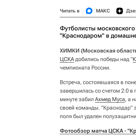
Читать в
МАКС
Дзе
Футболисты московского
"Краснодаром" в домашне
ХИМКИ (Московская область)
ЦСКА
добились победы над "
К
чемпионата России.
Встреча, состоявшаяся в пон
завершилась со счетом 2:0 в 
минуте забил
Ахмед Муса
, а 
своей команды. "Краснодар" 
поля был удален полузащитн
Фотообзор матча ЦСКА - "К