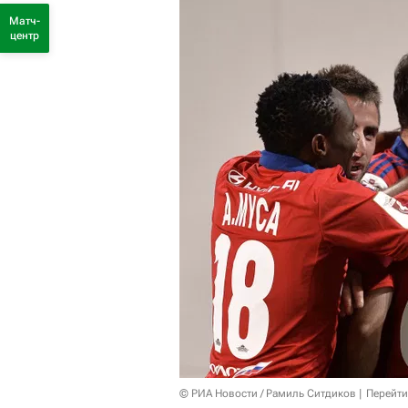
Матч-
центр
© РИА Новости / Рамиль Ситдиков
Перейти