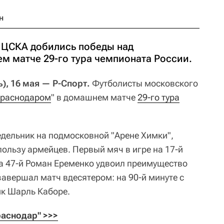
н
 ЦСКА добились победы над
м матче 29-го тура чемпионата России.
, 16 мая — Р-Спорт.
Футболисты московского
раснодаром
" в домашнем матче
29-го тура
едельник на подмосковной "Арене Химки",
пользу армейцев. Первый мяч в игре на 17-й
на 47-й Роман Еременко удвоил преимущество
завершал матч вдесятером: на 90-й минуте с
ик Шарль Каборе.
раснодар" >>>