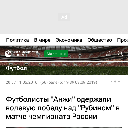
Политика
В мире
Экономика
Общество
Про
Матч-центр
Футбол
20:57 11.05.2016
(обновлено: 19:39 03.09.2019)
Футболисты "Анжи" одержали
волевую победу над "Рубином" в
матче чемпионата России