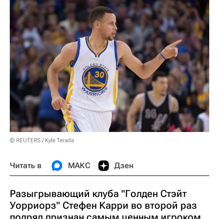
© REUTERS / Kyle Terada
Читать в
МАКС
Дзен
Разыгрывающий клуба "Голден Стэйт
Уорриорз" Стефен Карри во второй раз
подряд признан самым ценным игроком