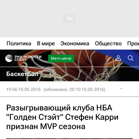
Политика
В мире
Экономика
Общество
Про
Матч-центр
Баскетбол
19:56 10.05.2016
(обновлено: 20:10 10.05.2016)
Разыгрывающий клуба НБА
"Голден Стэйт" Стефен Карри
признан MVP сезона