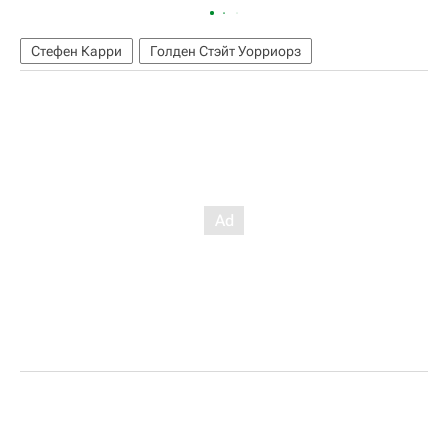
Стефен Карри
Голден Стэйт Уорриорз