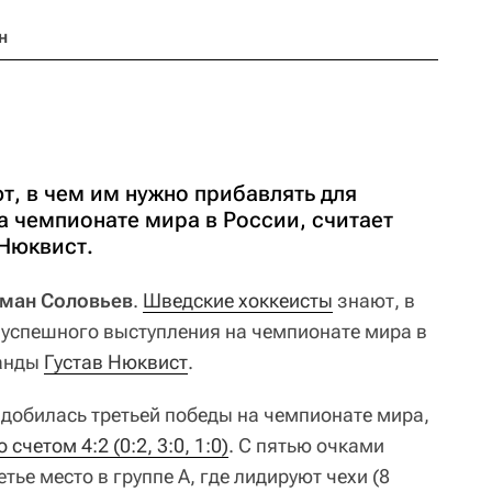
н
т, в чем им нужно прибавлять для
а чемпионате мира в России, считает
Нюквист.
оман Соловьев
.
Шведские хоккеисты
знают, в
 успешного выступления на чемпионате мира в
манды
Густав Нюквист
.
 добилась третьей победы на чемпионате мира,
о счетом 4:2 (0:2, 3:0, 1:0)
. С пятью очками
ье место в группе А, где лидируют чехи (8