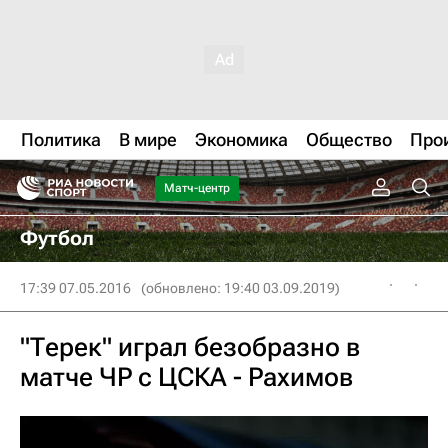
Политика
В мире
Экономика
Общество
Про
Матч-центр
Футбол
17:39 07.05.2016
(обновлено: 19:40 03.09.2019)
"Терек" играл безобразно в
матче ЧР с ЦСКА - Рахимов