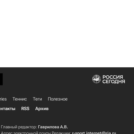
ries
Теннис
Теги
Полезное
нтакты
RSS
Архив
Главный редактор:
Гаврилова А.В.
Адрес электронной почты Редакции:
r-sport.internet@ria.ru