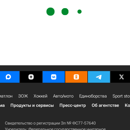
иатлон
ЗОЖ
Хоккей
Авто/мото
Единоборства
Sport sto
ма
Продукты и сервисы
Пресс-центр
Об агентстве
Ко
Свидетельство о регистрации Эл № ФС77-57640
Учредитель: Федеральное государственное унитарное