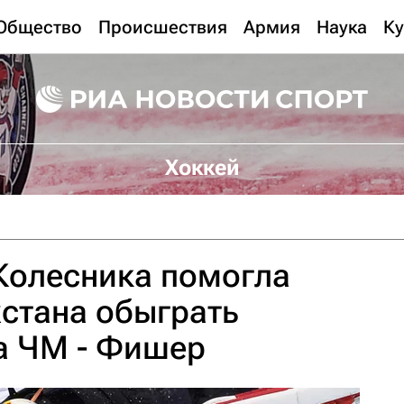
Общество
Происшествия
Армия
Наука
Ку
Хоккей
Колесника помогла
стана обыграть
а ЧМ - Фишер