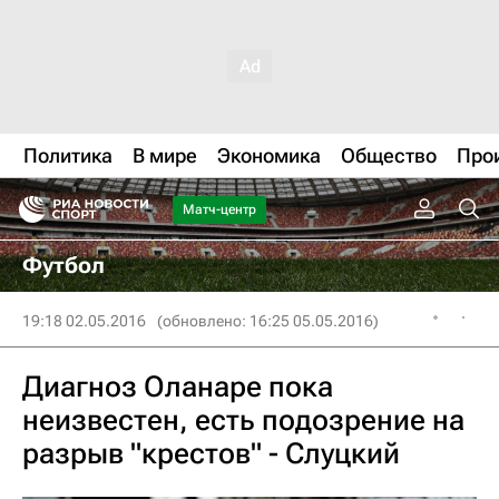
Политика
В мире
Экономика
Общество
Про
Матч-центр
Футбол
19:18 02.05.2016
(обновлено: 16:25 05.05.2016)
Диагноз Оланаре пока
неизвестен, есть подозрение на
разрыв "крестов" - Слуцкий