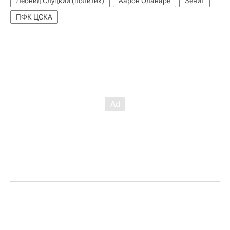
Леонид Слуцкий (политик)
Аарон Оланаре
Зенит
ПФК ЦСКА