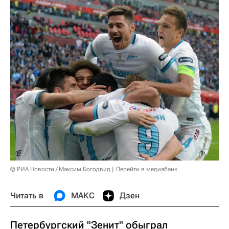
© РИА Новости / Максим Богодвид
Перейти в медиабанк
Читать в
МАКС
Дзен
Петербургский "Зенит" обыграл