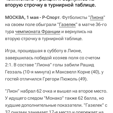
вторую строчку в турнирной таблице.
МОСКВА, 1 мая - Р-Спорт
. Футболисты "
Лиона
"
на своем поле обыграли "
Газелек
" в матче 36-го
тура
чемпионата Франции
и вернулись на
вторую строчку в турнирной таблице.
Игра, прошедшая в субботу в Лионе,
завершилась победой хозяев поля со счетом
2:1. В составе "Лиона" голы забили Рашид
Геззаль (10-я минута) и Максвелл Корне (40), у
гостей отличился Грегори Пюжоль (49).
"Лион" набрал 62 очка и вышел на второе место.
У идущего следом "Монако" также 62 балла, но
худшие дополнительные показатели. "Газелек" с
37 очками занимает 17-е место и опережает на