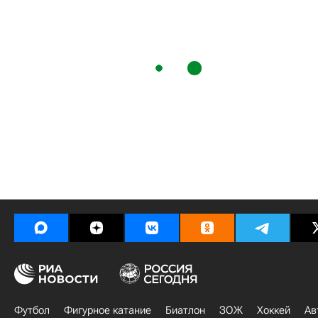
Футбол
Фигурное катание
Биатлон
ЗОЖ
Хоккей
Ав