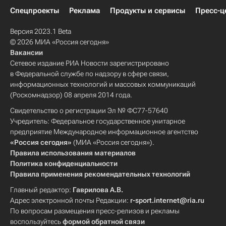
Спецпроекты
Реклама
Продукты и сервисы
Пресс-ц
Версия 2023.1 Beta
© 2026 МИА «Россия сегодня»
Вакансии
Сетевое издание РИА Новости зарегистрировано
в Федеральной службе по надзору в сфере связи,
информационных технологий и массовых коммуникаций
(Роскомнадзор) 08 апреля 2014 года.
Свидетельство о регистрации Эл № ФС77-57640
Учредитель: Федеральное государственное унитарное
предприятие Международное информационное агентство
«Россия сегодня»
(МИА «Россия сегодня»).
Правила использования материалов
Политика конфиденциальности
Правила применения рекомендательных технологий
Главный редактор:
Гаврилова А.В.
Адрес электронной почты Редакции:
r-sport.internet@ria.ru
По вопросам размещения пресс-релизов и рекламы
воспользуйтесь
формой обратной связи