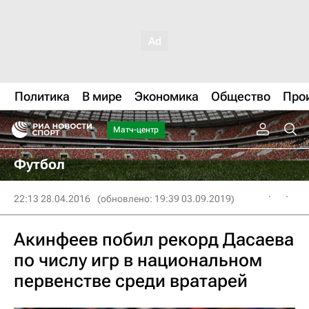
Политика
В мире
Экономика
Общество
Про
Матч-центр
Футбол
22:13 28.04.2016
(обновлено: 19:39 03.09.2019)
Акинфеев побил рекорд Дасаева
по числу игр в национальном
первенстве среди вратарей