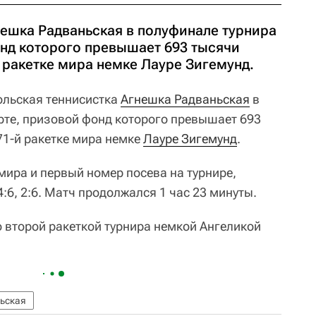
нешка Радваньская в полуфинале турнира
онд которого превышает 693 тысячи
 ракетке мира немке Лауре Зигемунд.
ольская теннисистка
Агнешка Радваньская
в
рте, призовой фонд которого превышает 693
71-й ракетке мира немке
Лауре Зигемунд
.
мира и первый номер посева на турнире,
4:6, 2:6. Матч продолжался 1 час 23 минуты.
о второй ракеткой турнира немкой Ангеликой
ьская