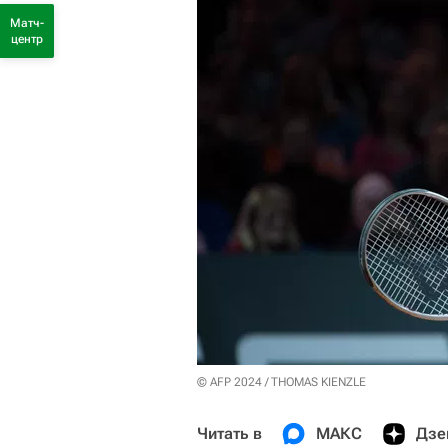
Матч-
центр
© AFP 2024 / THOMAS KIENZLE
Читать в
МАКС
Дзе