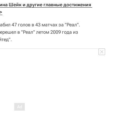
рина Шейк и другие главные достижения 
>
бил 47 голов в 43 матчах за "Реал".
решел в "Реал" летом 2009 года из
тед".