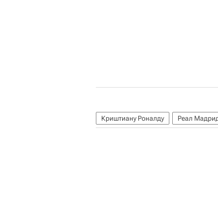
Криштиану Роналду
Реал Мадри