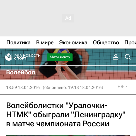
Политика
В мире
Экономика
Общество
Про
Матч-центр
Волейбол
18:59 18.04.2016
(обновлено: 19:13 18.04.2016)
Волейболистки "Уралочки-
НТМК" обыграли "Ленинградку"
в матче чемпионата России