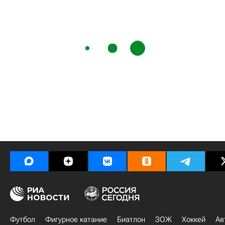
Футбол
Фигурное катание
Биатлон
ЗОЖ
Хоккей
Ав