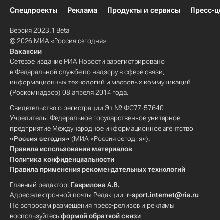
Спецпроекты
Реклама
Продукты и сервисы
Пресс-ц
Версия 2023.1 Beta
© 2026 МИА «Россия сегодня»
Вакансии
Сетевое издание РИА Новости зарегистрировано
в Федеральной службе по надзору в сфере связи,
информационных технологий и массовых коммуникаций
(Роскомнадзор) 08 апреля 2014 года.
Свидетельство о регистрации Эл № ФС77-57640
Учредитель: Федеральное государственное унитарное
предприятие Международное информационное агентство
«Россия сегодня»
(МИА «Россия сегодня»).
Правила использования материалов
Политика конфиденциальности
Правила применения рекомендательных технологий
Главный редактор:
Гаврилова А.В.
Адрес электронной почты Редакции:
r-sport.internet@ria.ru
По вопросам размещения пресс-релизов и рекламы
воспользуйтесь
формой обратной связи