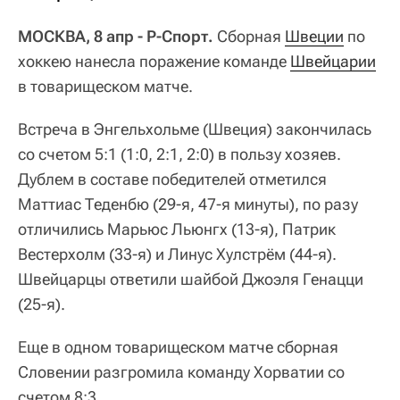
МОСКВА, 8 апр - Р-Спорт.
Сборная
Швеции
по
хоккею нанесла поражение команде
Швейцарии
в товарищеском матче.
Встреча в Энгельхольме (Швеция) закончилась
со счетом 5:1 (1:0, 2:1, 2:0) в пользу хозяев.
Дублем в составе победителей отметился
Маттиас Теденбю (29-я, 47-я минуты), по разу
отличились Марьюс Льюнгх (13-я), Патрик
Вестерхолм (33-я) и Линус Хулстрём (44-я).
Швейцарцы ответили шайбой Джоэля Генацци
(25-я).
Еще в одном товарищеском матче сборная
Словении разгромила команду Хорватии со
счетом 8:3.