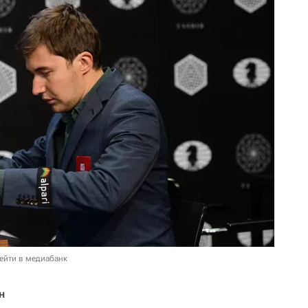
ейти в медиабанк
н