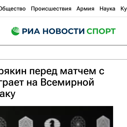
Общество
Происшествия
Армия
Наука
Ку
рякин перед матчем с
грает на Всемирной
аку