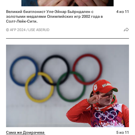
Великий биатлонист Уле-Эйнар Бьёрндален с
4 из 11
золотыми медалями Олимпийских игр 2002 года в
Солт-Лейк-Сити.
© AFP 2024 / LISE ASERUD
Сама же Домрачева 
5 из 11