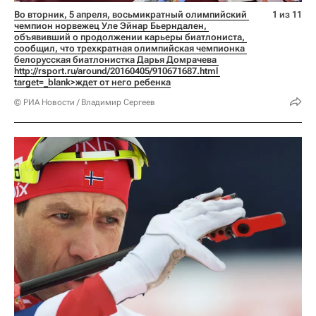
Во вторник, 5 апреля, восьмикратный олимпийский 
1 из 11
чемпион норвежец Уле Эйнар Бьерндален, 
объявивший о продолжении карьеры биатлониста, 
сообщил, что трехкратная олимпийская чемпионка 
белорусская биатлонистка Дарья Домрачева 
http://rsport.ru/around/20160405/910671687.html 
target=_blank>ждет от него ребенка
© РИА Новости / Владимир Сергеев