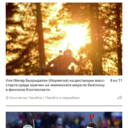
Уле-Эйнар Бьорндален (Норвегия) на дистанции масс-
8 из 11
старта среди мужчин на чемпионате мира по биатлону
в финском Контиолахти.
© Константин Чалабов
Перейти в медиабанк