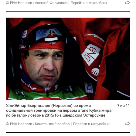
© РИА Новости / Алексей Филиппов
Перейти в медиабанк
Уле-Эйнар Бьерндален (Норвегия) во время
7 из 11
официальной тренировки на первом этапе Кубка мира
по биатлону сезона 2015/16 в шведском Эстерсунде.
© РИА Новости / Константин Чалабов
Перейти в медиабанк