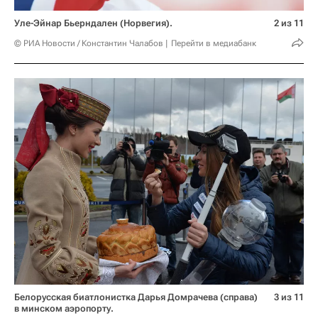
Уле-Эйнар Бьерндален (Норвегия).
2 из 11
© РИА Новости / Константин Чалабов
Перейти в медиабанк
Белорусская биатлонистка Дарья Домрачева (справа)
3 из 11
в минском аэропорту.