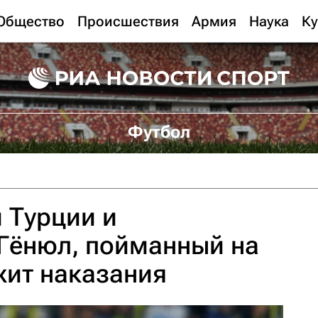
Общество
Происшествия
Армия
Наука
Ку
Футбол
 Турции и
Гёнюл, пойманный на
жит наказания