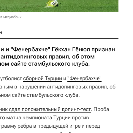
 в медиабанк
н
и и "Фенербахче" Гёкхан Гёнюл признан
антидопинговых правил, об этом
ом сайте стамбульского клуба.
утболист
сборной Турции
и
"Фенербахче"
вным в нарушении антидопинговых правил, об
ном сайте стамбульского клуба
.
ник сдал положительный допинг-тест
. Проба
го матча чемпионата Турции против
травму ребра в предыдущей игре и перед