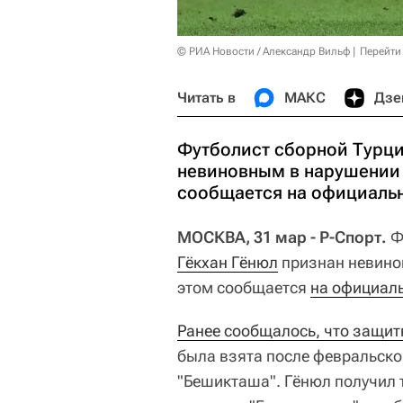
© РИА Новости / Александр Вильф
Перейти
Читать в
МАКС
Дзе
Футболист сборной Турци
невиновным в нарушении 
сообщается на официальн
МОСКВА, 31 мар - Р-Спорт.
Ф
Гёкхан Гёнюл
признан невино
этом сообщается
на официаль
Ранее сообщалось, что защит
была взята после февральско
"Бешикташа". Гёнюл получил 