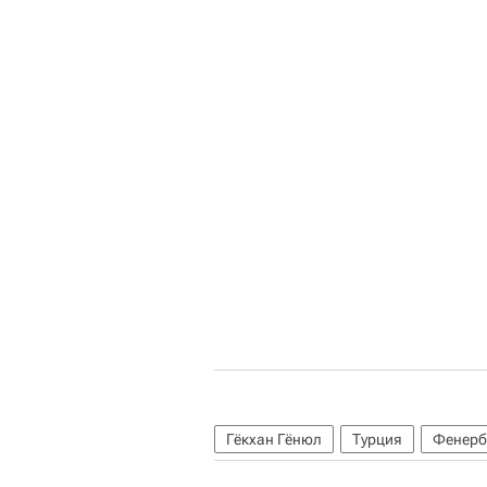
Гёкхан Гёнюл
Турция
Фенерб