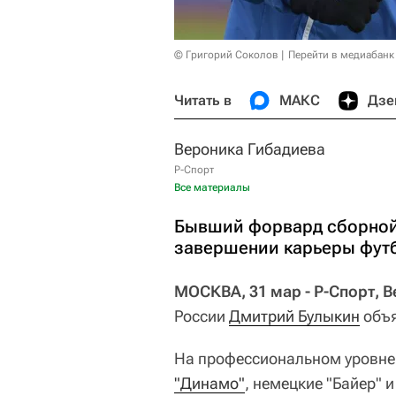
© Григорий Соколов
Перейти в медиабанк
Читать в
МАКС
Дзе
Вероника Гибадиева
Р-Спорт
Все материалы
Бывший форвард сборной
завершении карьеры фут
МОСКВА, 31 мар - Р-Спорт, 
России
Дмитрий Булыкин
объя
На профессиональном уровне
"Динамо"
, немецкие "Байер" и