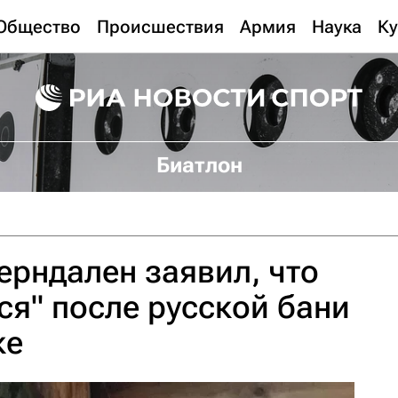
Общество
Происшествия
Армия
Наука
Ку
Биатлон
ерндален заявил, что
ся" после русской бани
ке