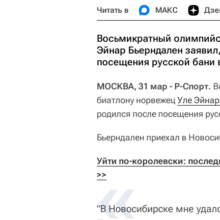
Читать в
МАКС
Дзе
Восьмикратный олимпийс
Эйнар Бьерндален заявил,
посещения русской бани 
МОСКВА, 31 мар - Р-Спорт.
В
биатлону норвежец
Уле Эйнар
родился после посещения рус
Бьерндален приехал в Новоси
Уйти по-королевски: послед
>>
"В Новосибирске мне удал