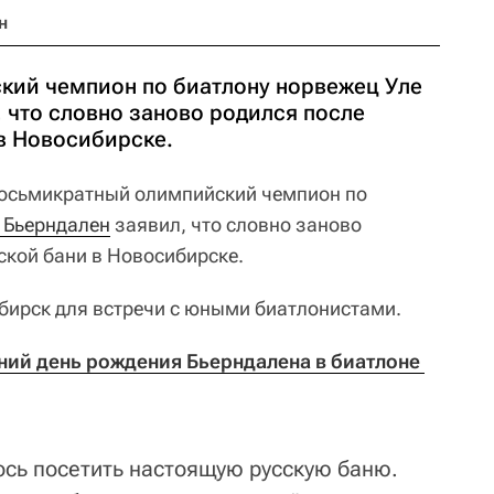
н
кий чемпион по биатлону норвежец Уле
 что словно заново родился после
в Новосибирске.
осьмикратный олимпийский чемпион по
 Бьерндален
заявил, что словно заново
ской бани в Новосибирске.
бирск для встречи с юными биатлонистами.
ний день рождения Бьерндалена в биатлоне 
ось посетить настоящую русскую баню.