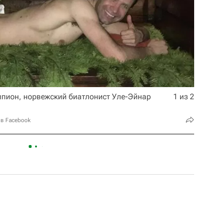
пион, норвежский биатлонист Уле-Эйнар
1 из 2
 в Facebook