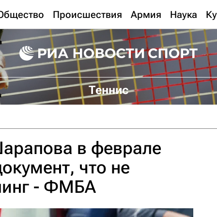
Общество
Происшествия
Армия
Наука
Ку
Теннис
Шарапова в феврале
окумент, что не
пинг - ФМБА