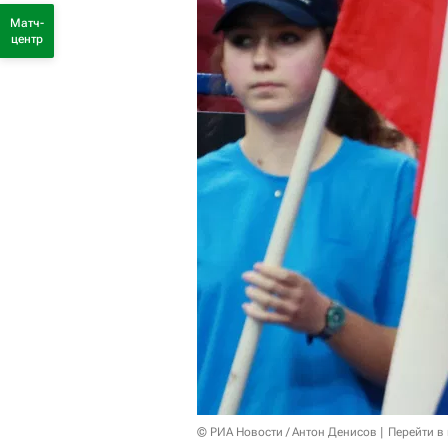
Матч-
центр
© РИА Новости / Антон Денисов
Перейти в